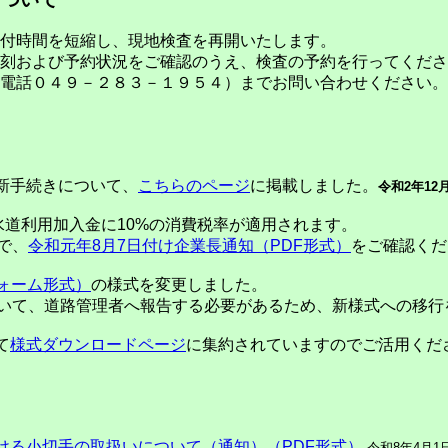
付時間を短縮し、現地検査を再開いたします。
刻および予約状況をご確認のうえ、検査の予約を行ってくださ
電話０４９－２８３－１９５４）までお問い合わせください。
新手続きについて、
こちらのページ
に掲載しました。
令和2年12
水道利用加入金に10%の消費税率が適用されます。
で、
令和元年8月7日付け企業長通知（PDF形式）
をご確認く
ォーム形式）
の様式を変更しました。
、道路管理者へ報告する必要があるため、新様式への移行
て
様式ダウンロードページ
に集約されていますのでご活用くだ
ける小切手の取扱いについて（通知）（PDF形式）
令和8年4月1