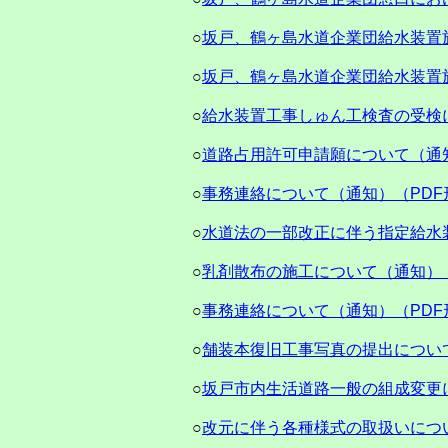
○
坂戸、鶴ヶ島水道企業団給水装置
○
坂戸、鶴ヶ島水道企業団給水装置
○
給水装置工事しゅん工検査の受検
○
道路占用許可申請願について（通知
○
事務連絡について（通知）（PDF
○
水道法の一部改正に伴う指定給水
○
乳剤散布の施工について（通知）（
○
事務連絡について（通知）（PDF
○
舗装本復旧工事写真の提出につい
○
坂戸市内生活道路一般の組成変更
○
改元に伴う各種様式の取扱いにつ