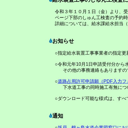
令和３年１０月１日（金）より、受
ページ下部のしゅん工検査の予約時
詳細については、給水課給水担当（
お知らせ
○指定給水装置工事事業者の指定更
○令和元年10月1日申請受付分から
その他の事務連絡もありますの
○
道路占用許可申請願（PDF入力フ
下水道工事の同時施工有無について
○ダウンロード可能な様式は、すべ
通知
○
坂戸、鶴ヶ島水道企業団窓口にお