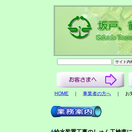
HOME
｜
事業者の方へ
｜ お知
給水装置工事のしゅん工検査