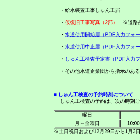
・給水装置工事しゅん工届
・
仮復旧工事写真（2部）
※道路占
・
水道使用開始届（PDF入力フォ
・
水道使用中止届（PDF入力フォ
・
しゅん工検査予定書（PDF入力
・その他水道企業団から指示のある
■ しゅん工検査の予約時刻について
しゅん工検査の予約は、次の時刻ご
曜日
月～金曜日
10:00
※土日祝日および12月29日から1月3