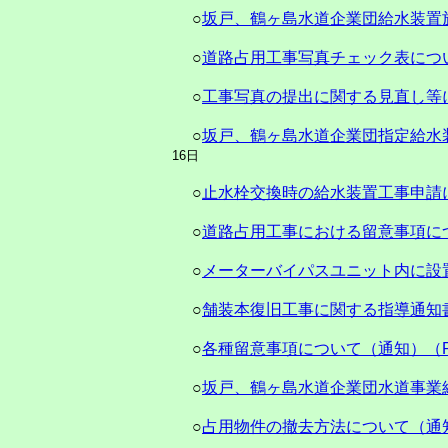
○
坂戸、鶴ヶ島水道企業団給水装置
○
道路占用工事写真チェック表につ
○
工事写真の提出に関する見直し等
○
坂戸、鶴ヶ島水道企業団指定給水
16日
○
止水栓交換時の給水装置工事申請
○
道路占用工事における留意事項に
○
メーターバイパスユニット内に設
○
舗装本復旧工事に関する指導通知書
○
各種留意事項について（通知）（P
○
坂戸、鶴ヶ島水道企業団水道事業
○
占用物件の撤去方法について（通知