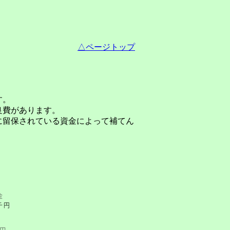
△ページトップ
す。
良費があります。
に留保されている資金によって補てん